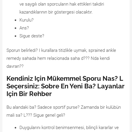
ve saygılı olan sporcuların hak ettikleri takdiri
kazandıklarının bir göstergesi olacaktır.
Kurulu?
Ans?
Sigue deste?
Sporun belirledi? I kurallara titizlikle uymak, sprained ankle
remedy sahada hem relacionada saha d??? Nda kendi
davran??
Kendiniz Için Mükemmel Sporu Nas? L
Seçersiniz: Sobre En Yeni Ba? Layanlar
Için Bir Rehber
Bu alandaki ba? Sadece sportif purse? Zamanda bir kulübün
mali sa? L??? Sigue genel geli?
Duygularını kontrol benimsenmesi, bilinçli kararlar ve