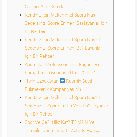
Casino, Siber Sporla
Kendiniz Için Mükemmel Sporu Nasıl
Seçersiniz: Sobre En Yeni Başlayanlar Için
Bir Rehber
Kendiniz Için Mükemmel Sporu Nas? L
Seçersiniz: Sobre En Yeni Ba? Layanlar
Için Bir Rehber
Acemiden Profesyonellere: Başarılı Bir
Kumarhane Oyuncusu Nasıl Olunur”
“1win Uzbekistan
Rasmiy Sayti
Bukmekerlik Kompaniyasinin
Kendiniz Için Mükemmel Sporu Nas? L
Seçersiniz: Sobre En En Yeni Ba? Layanlar
Için Bir Rehber
Spor Ve Çe? Itlilik: Kat? T? M? N Ve
Temsilin Önemi Sports Activity Haqida