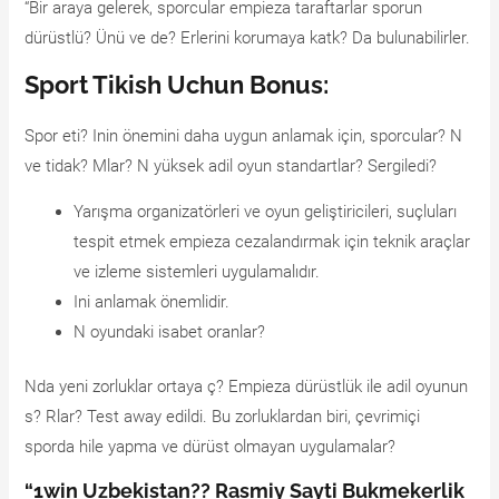
“Bir araya gelerek, sporcular empieza taraftarlar sporun
dürüstlü? Ünü ve de? Erlerini korumaya katk? Da bulunabilirler.
Sport Tikish Uchun Bonus:
Spor eti? Inin önemini daha uygun anlamak için, sporcular? N
ve tidak? Mlar? N yüksek adil oyun standartlar? Sergiledi?
Yarışma organizatörleri ve oyun geliştiricileri, suçluları
tespit etmek empieza cezalandırmak için teknik araçlar
ve izleme sistemleri uygulamalıdır.
Ini anlamak önemlidir.
N oyundaki isabet oranlar?
Nda yeni zorluklar ortaya ç? Empieza dürüstlük ile adil oyunun
s? Rlar? Test away edildi. Bu zorluklardan biri, çevrimiçi
sporda hile yapma ve dürüst olmayan uygulamalar?
“1win Uzbekistan?? Rasmiy Sayti Bukmekerlik