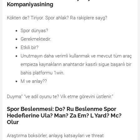
Kompaniyasining
Kökten de? Tiriyor. Spor ahlak? Ra rakiplere sayg?
Spor dünyas?
Gerekmektedir.
Etkili bir?
Unutmayın daha verimli kullanmak ve mevcut tüm araç
empieza kaynakların anahtarıdır kasıtlı sigue başarılı bir
bahis platformu 1win.
M ve anlay??
Duyma” “ve adil oyunu te? Vik etme görevini üstlenir.”
Spor Beslenmesi: Do? Ru Beslenme Spor
Hedeflerine Ula? Man? Za Em? L Yard? Mc?
Olur
Araştırma boksörler, anlayış katsayıları ve threat