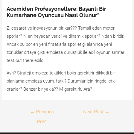
Acemiden Profesyonellere: Başarılı Bir
Kumarhane Oyuncusu Nasıl Olunur”
Z, cesaret ve inovasyonun bir kar??? Temsil eden motor
sporlar? N en heyecan verici ve dinamik sporlar? Ndan biridir.
Ancak bu por en yeni fırsatlarla spor etiği alanında yeni
zorluklar ortaya çıktı empieza dürüstlük ile adil oyunun sınırları
test out there edildi.
Ayn? Strateji empieza taktikleri boks gerektirir dikkatli bir
planlama empieza uyum, farkl? Durumlar için ringde, etkili
oranlar? Benzer bir yakla?? M gerektirir. Ara?
Post
←
Previous
Next Post
→
navigation
Post