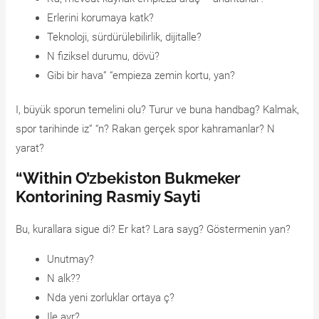
Erlerini korumaya katk?
Teknoloji, sürdürülebilirlik, dijitalle?
N fiziksel durumu, dövü?
Gibi bir hava” “empieza zemin kortu, yan?
I, büyük sporun temelini olu? Turur ve buna handbag? Kalmak,
spor tarihinde iz” “n? Rakan gerçek spor kahramanlar? N
yarat?
“Within O’zbekiston Bukmeker
Kontorining Rasmiy Sayti​
Bu, kurallara sigue di? Er kat? Lara sayg? Göstermenin yan?
Unutmay?
N alk??
Nda yeni zorluklar ortaya ç?
Ile ayr?