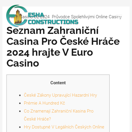
Skip
to
Online Сasinо Cz 2024 ️ Průvodce Spolehlivými Online Сasiny
content
Main
Seznam Zahraniční
Men
Casina Pro České Hráče
2024 ️hrajte V Euro
Casino
Content
České Zákony Upravující Hazardní Hry
Prémie A Hundred Kč
Co Znamenají Zahraniční Kasina Pro
České Hráče?
Hry Dostupné V Legálních Českých Online