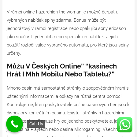
V rámci online hazardních the woman je možné čerpat u
vybraných nabídek spiny zdarma. Bonus může být
jednorázový v rámci registrace nebo opakující sony ericsson
jako součást týdenních nebo speciálních nabídek. Jejich
použití roztočí válce vybraného automatu, pro který jsou spiny
určeny.
Můžu V Českých Online” “kasinech
Hrát I Mhh Mobilu Nebo Tabletu?”
Mnoho casin má samostatné stránky o zodpovědném hraní s
užitečnými informacemi a odkazy na různá centra pomoci.
Kontrolujeme, kteří poskytovatelé online casinových her jsou k
dispozici v konkrétním casinu. Existují stránky h hazardními
hrami, které mají pouze hry od jednoho poskytovatele, jako
Call Us
jsou casina Playtech nebo casina Microgaming. Všechna