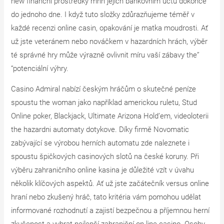
new finanční prostředky mhh jejich bankovním účtu dokonce
do jednoho dne. I když tuto složky zdůrazňujeme téměř v
každé recenzi online casin, opakování je matka moudrosti. Ať
už jste veteránem nebo nováčkem v hazardních hrách, výběr
té správné hry může výrazně ovlivnit míru vaší zábavy the”
“potenciální výhry.
Casino Admiral nabízí českým hráčům o skutečné peníze
spoustu the woman jako například americkou ruletu, Stud
Online poker, Blackjack, Ultimate Arizona Hold’em, videoloterii
the hazardni automaty dotykove. Díky firmě Novomatic
zabývající se výrobou herních automatu zde naleznete i
spoustu špičkových casinových slotů na české koruny. Při
výběru zahraničního online kasina je důležité vzít v úvahu
několik klíčových aspektů. Ať už jste začátečník versus online
hraní nebo zkušený hráč, tato kritéria vám pomohou udělat
informované rozhodnutí a zajistí bezpečnou a příjemnou herní