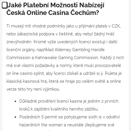
⃣ Jaké Platební Možnosti Nabízejí
Česká Online Casina Čechům?
Ti musejí mít vhodné podmínky jako u přijímání plateb v CZK,
nebo zákaznická podpora v češtině, aby nebyl žádný hráč
znevýhodněn. Kromě výše uvedených licencí existují i další
licenční orgány, například Alderney Gambling Handle
Commission a Kahnawake Gaming Commission. Každý z nich
má své vlastní požadavky a normy, které musí provozovatelé
on line casino splnit, aby licenci získali a udrželi si ji. Ruleta je
klasická kasinová hra, která se hraje po celém světě a online
verze této hry není výjimkou.
Důkladné prověření licencí kasina je jedním z prvních
kroků k zajištění kvalitního herního zážitku.
Posledních 5 permit se pohybujeme sixth is v odvětví
hazardních the woman a neustále zlepšujeme své