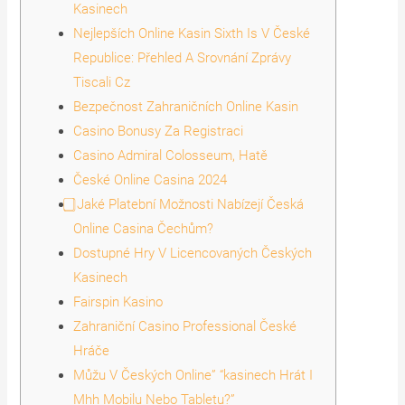
Kasinech
Nejlepších Online Kasin Sixth Is V České
Republice: Přehled A Srovnání Zprávy
Tiscali Cz
Bezpečnost Zahraničních Online Kasin
Casino Bonusy Za Registraci
Casino Admiral Colosseum, Hatě
České Online Casina 2024
⃣ Jaké Platební Možnosti Nabízejí Česká
Online Casina Čechům?
Dostupné Hry V Licencovaných Českých
Kasinech
Fairspin Kasino
Zahraniční Casino Professional České
Hráče
Můžu V Českých Online” “kasinech Hrát I
Mhh Mobilu Nebo Tabletu?”