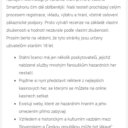
Smartphonu čím dál oblíbenější. Naši testeři procházejí celým
procesem registrace, vkladu, výběru a hraní, včetně oslovení
zákaznické podpory. Proto vytváří recenze na základě vlastní
zkušenosti a hodnotí nezávisle podle vlastní zkušenosti.
Prosím berte na vědomí, že tyto stránky jsou určeny
uživatelům starším 18 let.
Státní licenci má jen několik poskytovatelů, jejichž
nabízené služby mnohým fanouškům hazardních her
nestačí.
Pojďme si nyní představit některé z nejlepších
kasinových her, se kterými se můžete na online
kasinech setkat.
Existují weby, které ze hazardním hraním a jeho
omezením přímo zabývají.
Vzhledem e historickým a kulturním vazbám mezi
Slovenskem a Českou republikou může být lákavé”