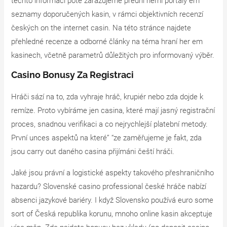
těchto informací poté zařazujeme přední herní portály em
seznamy doporučených kasin, v rámci objektivních recenzí
českých on the internet casin. Na této stránce najdete
přehledné recenze a odborné články na téma hraní her em
kasinech, včetně parametrů důležitých pro informovaný výběr.
Casino Bonusy Za Registraci
Hráči sází na to, zda vyhraje hráč, krupiér nebo zda dojde k
remíze. Proto vybíráme jen casina, které mají jasný registrační
proces, snadnou verifikaci a co nejrychlejší platební metody.
První unces aspektů na které” “ze zaměřujeme je fakt, zda
jsou carry out daného casina přijímáni čeští hráči.
Jaké jsou právní a logistické aspekty takového přeshraničního
hazardu? Slovenské casino professional české hráče nabízí
absenci jazykové bariéry. I když Slovensko používá euro some
sort of Česká republika korunu, mnoho online kasin akceptuje