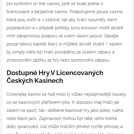
pro konkrétní on line casino, jistě se bude jednat o
licencované a bezpečné casino. Podporujeme pouze casina,
která jsou sixth is v češtině, tak aby hráči rozuměly všem
požadavkům a v případě potřeby sony ericsson mohli obrátit
mhh zákaznickou podporu ve svém vlastní jazyce. Sázejte
pouze takový kapitál, který si můžete dovolit ztratit – sázení
by simply mělo být hráči prováděno za účelem zábavy a
zintenzivnění zážitku ze hry nebo sportovního zápasu.
Dostupné Hry V Licencovaných
Českých Kasinech
Crownplay kasino se řadí mezi ty vůbec nejzajímavější kousky,
co se kasinových platforem týče. K dispozici mají hráči jak
sázení na sport, tak i oblíbené kasinové hry jako poker, ruleta
nebo black jack. Zajímavostí mohou být také velmi krátké
doby zpracování, což může hráčům přinést rychlé převody a