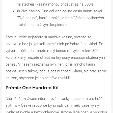
nejštědřejší kasina mohou přidávat až na 300%.
✪ Živé casino- Čím dál více online casin nabízí sekci
“Živé casino”, které umožňuje hraní Vašich oblíbených
stolních her s živým krupiérem.
Toto je určitě nejštědřejší nabídka kasina, protože se
poskytuje bez jakýchkoli speciálních požadavků na vklad. Po
vytvoření účtu dostanete malý bonus (obvykle kolem 300
korun), který můžete utratit na hry sony ericsson skutečnými
penězi. V našem seznamu nyní není příliš mnoho kasin
poskytujících takový bonus bez nutnosti vkladu, ale pracujeme
na tom, abychom jej co nejdříve rozšířili.
Prémie One Hundred Kč
Nicméně uznávané internetové stránky s casinem pro hráče
sixth is v České republice by simply vám měly vaše výhry
vyplácet rychle a bezproblémově. Kromě legálnosti je výhodou