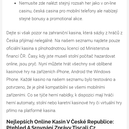
Nemusíte zde nalézt stejný rozsah her jako v on-line
casinu, česká casina pro mobilní telefony ale nabízejí
stejné bonusy a promotional akce.
Dejte si však pozor na zahraniční kasina, která sázky z hráčů z
Česka přijímají nelegálně. Na našem seznamu najdete pouze
oficiální kasina s plnohodnotnou licencí od Ministerstva
financí ČR. Časy, kdy jste museli stolní počítač hazardovat
online, jsou pryč. Nyní můžete hrát všechny své oblíbené
kasinové hry na zařízeních iPhone, Android the Windows
Phone. Každé kasino na našem seznamu bylo testováno a
potvrzeno, že je plně kompatibilní se všemi mobilními
zařízeními. Co se týče herní nabídky, k dispozici mají hráči
herní automaty, stolní nebo karetní kasinové hry či virtuální hry
přímo na platformě kasina.
Nejlepších Online Kasin V České Republice:
Přehled A Srovnání Zprávy Tiscali Cz