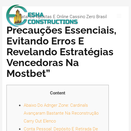
Skip
to
Site Estatal De Apostas E Online Cassino Zero Brasil
content
Main
Precauções Essenciais,
Men
Evitando Erros E
Revelando Estratégias
Vencedoras Na
Mostbet”
Content
Abaixo Do Adnger Zone: Cardinals
Avançaram Bastante Na Reconstrução
Carry Out Elenco
Conta Pessoal: Depósito E Retirada De