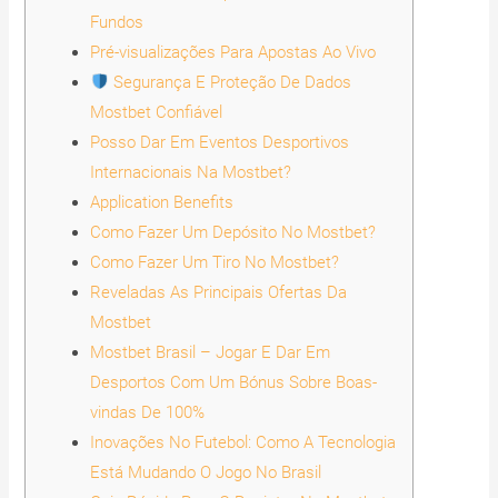
Fundos
Pré-visualizações Para Apostas Ao Vivo
Segurança E Proteção De Dados
Mostbet Confiável
Posso Dar Em Eventos Desportivos
Internacionais Na Mostbet?
Application Benefits
Como Fazer Um Depósito No Mostbet?
Como Fazer Um Tiro No Mostbet?
Reveladas As Principais Ofertas Da
Mostbet
Mostbet Brasil – Jogar E Dar Em
Desportos Com Um Bónus Sobre Boas-
vindas De 100%
Inovações No Futebol: Como A Tecnologia
Está Mudando O Jogo No Brasil