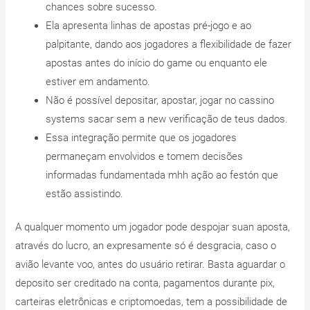
chances sobre sucesso.
Ela apresenta linhas de apostas pré-jogo e ao
palpitante, dando aos jogadores a flexibilidade de fazer
apostas antes do início do game ou enquanto ele
estiver em andamento.
Não é possível depositar, apostar, jogar no cassino
systems sacar sem a new verificação de teus dados.
Essa integração permite que os jogadores
permaneçam envolvidos e tomem decisões
informadas fundamentada mhh ação ao festón que
estão assistindo.
A qualquer momento um jogador pode despojar suan aposta,
através do lucro, an expresamente só é desgracia, caso o
avião levante voo, antes do usuário retirar. Basta aguardar o
deposito ser creditado na conta, pagamentos durante pix,
carteiras eletrônicas e criptomoedas, tem a possibilidade de