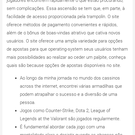
jogadores encontrem rapidamente o que estão procurando,
sem complicações. Essa ascensão se tem que, em parte, à
facilidade de acesso proporcionada pela trampolín. O site
oferece métodos de pagamento convenientes e rápidos,
além de o bônus de boas-vindas atrativo que cativa novos
usuários. O site oferece uma ampla variedade para opções
de apostas para que operating-system seus usuários tenham
mais possibilidades ao realizar ao ceder um palpite, conheça
quais são because opções de apostas disponíveis no site.
Ao longo da minha jornada no mundo dos cassinos
across the internet, encontrei várias armadilhas que
podem atrapalhar o sucesso e a diversão de uma
pessoa.
Jogos como Counter-Strike, Dota 2, League of
Legends at the Valorant são jogados regularmente.
É fundamental abordar cada jogo com uma
mentalidade clara e desistir quando as chances não