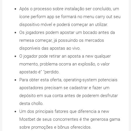
Após o processo sobre instalação ser concluído, um
ícone perform app se formará no menu carry out seu
dispositivo móvel e poderá começar an utilizar.
Os jogadores podem apostar um bocado antes da
remesa começar, já possuindo os mercados
disponíveis das apostas ao vivo.
O jogador pode retirar an aposta a new qualquer
momento, problema ocorra an explosão, o valor
apostado é” “perdido.
Para obter esta oferta, operating-system potenciais
apostadores precisam se cadastrar e fazer um
depósito em sua conta antes de poderem desfrutar
desta chollo.
Um dos principais fatores que diferencia a new
Mostbet de seus concorrentes é the generosa gama
sobre promoções e bônus oferecidos.