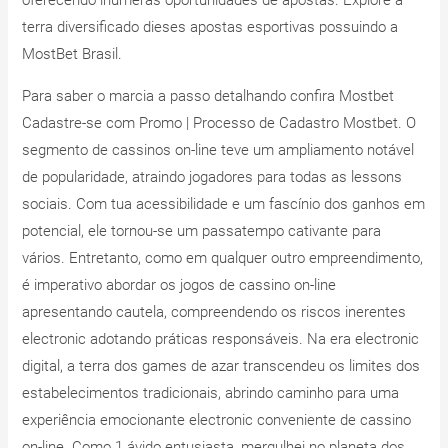
oferecendo inúmeras oportunidades de apostas. Explore a
terra diversificado dieses apostas esportivas possuindo a
MostBet Brasil.
Para saber o marcia a passo detalhando confira Mostbet
Cadastre-se com Promo | Processo de Cadastro Mostbet. O
segmento de cassinos on-line teve um ampliamento notável
de popularidade, atraindo jogadores para todas as lessons
sociais. Com tua acessibilidade e um fascínio dos ganhos em
potencial, ele tornou-se um passatempo cativante para
vários. Entretanto, como em qualquer outro empreendimento,
é imperativo abordar os jogos de cassino on-line
apresentando cautela, compreendendo os riscos inerentes
electronic adotando práticas responsáveis. Na era electronic
digital, a terra dos games de azar transcendeu os limites dos
estabelecimentos tradicionais, abrindo caminho para uma
experiência emocionante electronic conveniente de cassino
on-line. Como 1 ávido entusiasta, mergulhei no planeta dos