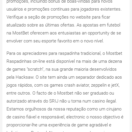
promoções, incluindo bônus de boas-vindas para novos
usuários e promoções contínuas para jogadores existentes.
Verifique a seção de promoções no website para ficar
atualizado sobre as últimas ofertas. As apostas em futebol
na MostBet oferecem aos entusiastas an opportunity de se
envolver com seu esporte favorito em o novo nível.
Para os apreciadores para raspadinha tradicional, o Mostbet
Raspadinhas on-line está disponível na mais de uma dezena
de games “scratch”, na sua grande maioria desenvolvidos
pela Hacksaw. O site tem ainda um separador dedicado aos
jogos rápidos, com os games crash aviator, zeppelin e jetX,
entre outros. O facto de o Mostbet não ser graduado ou
autorizado através do SRIJ não u torna num casino ilegal.
Estamos orgulhosos da nossa reputação como um cirujano
de casino fiável e responsável, electronic o nosso objectivo é
proporcionar-lhe uma experiência de game agradável e