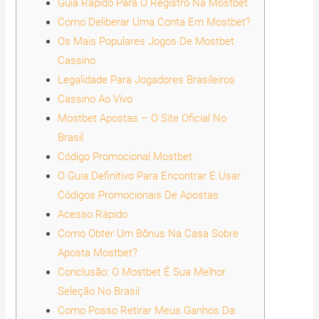
Guia Rápido Para O Registro Na Mostbet
Como Deliberar Uma Conta Em Mostbet?
Os Mais Populares Jogos De Mostbet
Cassino
Legalidade Para Jogadores Brasileiros
Cassino Ao Vivo
Mostbet Apostas – O Site Oficial No
Brasil
Código Promocional Mostbet
O Guia Definitivo Para Encontrar E Usar
Códigos Promocionais De Apostas
Acesso Rápido
Como Obter Um Bônus Na Casa Sobre
Aposta Mostbet?
Conclusão: O Mostbet É Sua Melhor
Seleção No Brasil
Como Posso Retirar Meus Ganhos Da