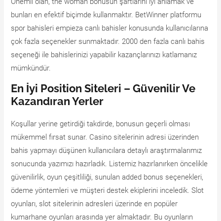
Önemli olan, the woman bonusun şartlarını iyi anlamak ve
bunları en efektif biçimde kullanmaktır. BetWinner platformu
spor bahisleri empieza canlı bahisler konusunda kullanıcılarına
çok fazla seçenekler sunmaktadır. 2000 den fazla canlı bahis
seçeneği ile bahislerinizi yapabilir kazançlarınızı katlamanız
mümkündür.
En İyi Position Siteleri – Güvenilir Ve
Kazandıran Yerler
Koşullar yerine getirdiği takdirde, bonusun geçerli olması
mükemmel fırsat sunar. Casino sitelerinin adresi üzerinden
bahis yapmayı düşünen kullanıcılara detaylı araştırmalarımız
sonucunda yazımızı hazırladık. Listemiz hazırlanırken öncelikle
güvenilirlik, oyun çeşitliliği, sunulan added bonus seçenekleri,
ödeme yöntemleri ve müşteri destek ekiplerini inceledik. Slot
oyunları, slot sitelerinin adresleri üzerinde en popüler
kumarhane oyunları arasında yer almaktadır. Bu oyunların