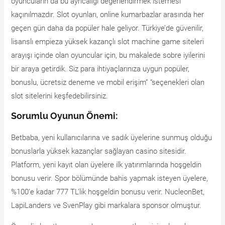
oyuncuların da bu ayrıcalığı değerlendirmek istemesi
kaçınılmazdır. Slot oyunları, online kumarbazlar arasında her
geçen gün daha da popüler hale geliyor. Türkiye’de güvenilir,
lisanslı empieza yüksek kazançlı slot machine game siteleri
arayışı içinde olan oyuncular için, bu makalede sobre iyilerini
bir araya getirdik. Siz para ihtiyaçlarınıza uygun popüler,
bonuslu, ücretsiz deneme ve mobil erişim” “seçenekleri olan
slot sitelerini keşfedebilirsiniz.
Sorumlu Oyunun Önemi:
Betbaba, yeni kullanıcılarına ve sadık üyelerine sunmuş olduğu
bonuslarla yüksek kazançlar sağlayan casino sitesidir.
Platform, yeni kayıt olan üyelere ilk yatırımlarında hoşgeldin
bonusu verir. Spor bölümünde bahis yapmak isteyen üyelere,
%100’e kadar 777 TL’lik hoşgeldin bonusu verir. NucleonBet,
LapiLanders ve SvenPlay gibi markalara sponsor olmuştur.