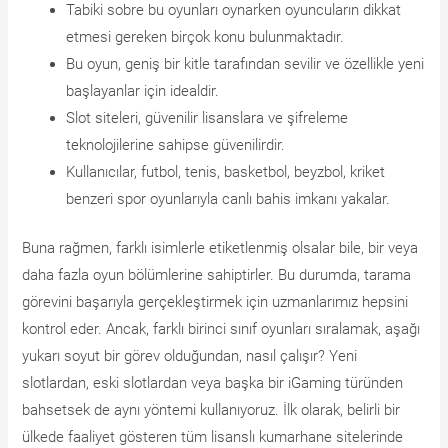
Tabiki sobre bu oyunları oynarken oyuncuların dikkat
etmesi gereken birçok konu bulunmaktadır.
Bu oyun, geniş bir kitle tarafından sevilir ve özellikle yeni
başlayanlar için idealdir.
Slot siteleri, güvenilir lisanslara ve şifreleme
teknolojilerine sahipse güvenilirdir.
Kullanıcılar, futbol, tenis, basketbol, beyzbol, kriket
benzeri spor oyunlarıyla canlı bahis imkanı yakalar.
Buna rağmen, farklı isimlerle etiketlenmiş olsalar bile, bir veya
daha fazla oyun bölümlerine sahiptirler. Bu durumda, tarama
görevini başarıyla gerçekleştirmek için uzmanlarımız hepsini
kontrol eder. Ancak, farklı birinci sınıf oyunları sıralamak, aşağı
yukarı soyut bir görev olduğundan, nasıl çalışır? Yeni
slotlardan, eski slotlardan veya başka bir iGaming türünden
bahsetsek de aynı yöntemi kullanıyoruz. İlk olarak, belirli bir
ülkede faaliyet gösteren tüm lisanslı kumarhane sitelerinde