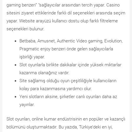
gaming benzeri” “sağlayıcılar arasından tercih yapar. Casino
sitesini ziyaret ettiklerinde farklı dil seçenekleri arasında seçim
yapar. Website arayüzü kullanıcı dostu olup farklı filtreleme
seçenekleri bulunur.
Betbaba, Amusnet, Authentic Video gaming, Evolution,
Pragmatic enjoy benzeri önde gelen sağlayıcılarla
işbirliği yapar.
Slot oyunlarla birlikte dakikalar içinde yüksek miktarlar
kazanma olanağınız vardır.
Site sağlamış olduğu oyun çeşitliliğiyle kullanıcıların
kolay para kazanmasına yardımcı olur.
Yeni slotların aksine, şirketler canlı oyunları daha az
yayınlar.
Slot oyunları, online kumar endüstrisinin en popüler ve kazançlı
bölümünü oluşturmaktadır. Bu yazıda, Türkiye’deki en iyi,