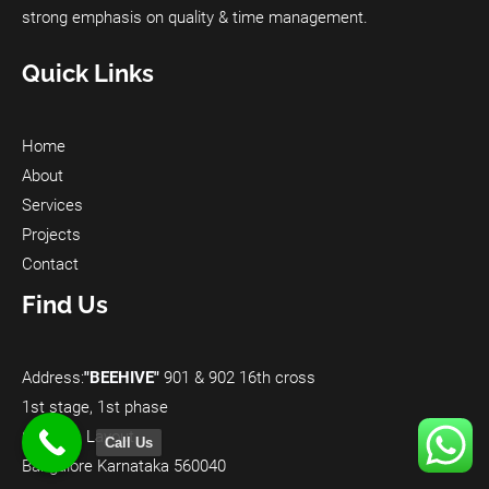
strong emphasis on quality & time management.
Quick Links
Home
About
Services
Projects
Contact
Find Us
Address:
"BEEHIVE"
901 & 902 16th cross
1st stage, 1st phase
Chandra Layout
Call Us
Bangalore Karnataka 560040