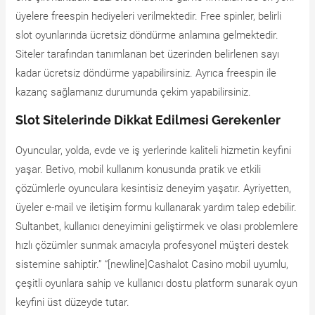
üyelere freespin hediyeleri verilmektedir. Free spinler, belirli
slot oyunlarında ücretsiz döndürme anlamına gelmektedir.
Siteler tarafından tanımlanan bet üzerinden belirlenen sayı
kadar ücretsiz döndürme yapabilirsiniz. Ayrıca freespin ile
kazanç sağlamanız durumunda çekim yapabilirsiniz.
Slot Sitelerinde Dikkat Edilmesi Gerekenler
Oyuncular, yolda, evde ve iş yerlerinde kaliteli hizmetin keyfini
yaşar. Betivo, mobil kullanım konusunda pratik ve etkili
çözümlerle oyunculara kesintisiz deneyim yaşatır. Ayriyetten,
üyeler e-mail ve iletişim formu kullanarak yardım talep edebilir.
Sultanbet, kullanıcı deneyimini geliştirmek ve olası problemlere
hızlı çözümler sunmak amacıyla profesyonel müşteri destek
sistemine sahiptir.” “[newline]Cashalot Casino mobil uyumlu,
çeşitli oyunlara sahip ve kullanıcı dostu platform sunarak oyun
keyfini üst düzeyde tutar.