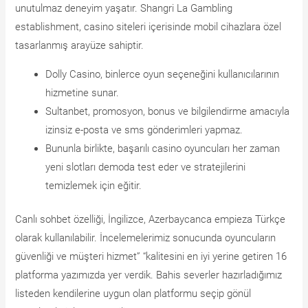
unutulmaz deneyim yaşatır. Shangri La Gambling
establishment, casino siteleri içerisinde mobil cihazlara özel
tasarlanmış arayüze sahiptir.
Dolly Casino, binlerce oyun seçeneğini kullanıcılarının
hizmetine sunar.
Sultanbet, promosyon, bonus ve bilgilendirme amacıyla
izinsiz e-posta ve sms gönderimleri yapmaz.
Bununla birlikte, başarılı casino oyuncuları her zaman
yeni slotları demoda test eder ve stratejilerini
temizlemek için eğitir.
Canlı sohbet özelliği, İngilizce, Azerbaycanca empieza Türkçe
olarak kullanılabilir. İncelemelerimiz sonucunda oyuncuların
güvenliği ve müşteri hizmet” “kalitesini en iyi yerine getiren 16
platforma yazımızda yer verdik. Bahis severler hazırladığımız
listeden kendilerine uygun olan platformu seçip gönül