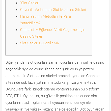
“Slot Siteleri
Güvenilir Ve Lisanslı Slot Machine Siteleri
Hangi Yatırım Metodları Ile Para
Yatırabilirim?
Cashalot – Eğlenceli Vakit Geçirmek İçin
Casino Siteleri
Slot Siteleri Güvenilir Mi?
Diğer yandan slot oyunları, zaman oyunları, canlı online casino
seçenekleriyle de oyuncularına geniş bir oyun yelpazesi
sunmaktadır. Slot casino siteleri arasında yer alan Cashalot
sitesinde çok fazla yatırım metodu karşınıza çıkmaktadır.
Oyunculara farklı birçok ödeme yöntemi sunan bu platform
BTC, ETH. Oyuncular, bu güvenilir position sitelerinde slot
oyunlarının tadını çıkarırken, heyecan verici deneyimler
yaşayabilir” “ve yüksek kazançlar elde edebilir. Slot oyunlardan