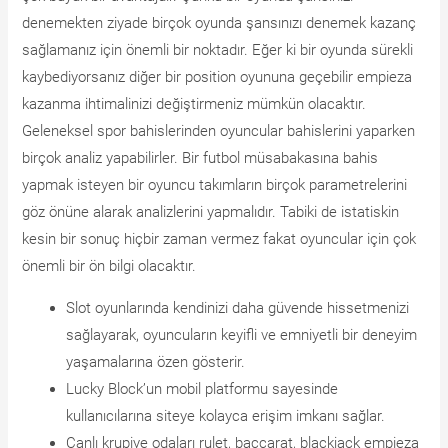
denemekten ziyade birçok oyunda şansınızı denemek kazanç
sağlamanız için önemli bir noktadır. Eğer ki bir oyunda sürekli
kaybediyorsanız diğer bir position oyununa geçebilir empieza
kazanma ihtimalinizi değiştirmeniz mümkün olacaktır.
Geleneksel spor bahislerinden oyuncular bahislerini yaparken
birçok analiz yapabilirler. Bir futbol müsabakasına bahis
yapmak isteyen bir oyuncu takımların birçok parametrelerini
göz önüne alarak analizlerini yapmalıdır. Tabiki de istatiskin
kesin bir sonuç hiçbir zaman vermez fakat oyuncular için çok
önemli bir ön bilgi olacaktır.
Slot oyunlarında kendinizi daha güvende hissetmenizi
sağlayarak, oyuncuların keyifli ve emniyetli bir deneyim
yaşamalarına özen gösterir.
Lucky Block’un mobil platformu sayesinde
kullanıcılarına siteye kolayca erişim imkanı sağlar.
Canlı krupiye odaları rulet, baccarat, blackjack empieza