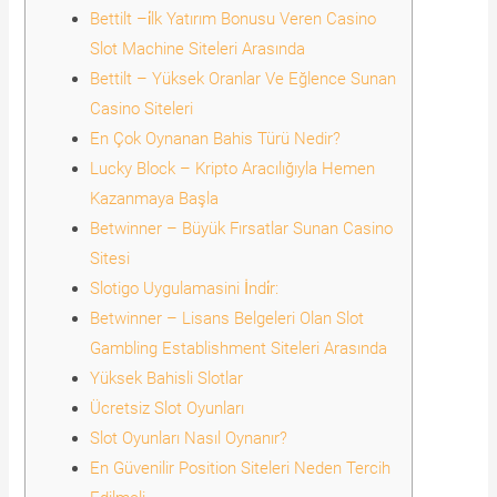
Bettilt –i̇lk Yatırım Bonusu Veren Casino
Slot Machine Siteleri Arasında
Bettilt – Yüksek Oranlar Ve Eğlence Sunan
Casino Siteleri
En Çok Oynanan Bahis Türü Nedir?
Lucky Block – Kripto Aracılığıyla Hemen
Kazanmaya Başla
Betwinner – Büyük Fırsatlar Sunan Casino
Sitesi
Slotigo Uygulamasini İndi̇r:
Betwinner – Lisans Belgeleri Olan Slot
Gambling Establishment Siteleri Arasında
Yüksek Bahisli Slotlar
Ücretsiz Slot Oyunları
Slot Oyunları Nasıl Oynanır?
En Güvenilir Position Siteleri Neden Tercih