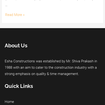
…
Freespin
Read More »
Veren
Siteler
–
En
About Us
İyi
Slot
Siteleri
Esha Constructions was established by Mr. Shiva Prakash in
1988 with an aim to cater to the construction industry with a
strong emphasis on quality & time management.
Quick Links
Home