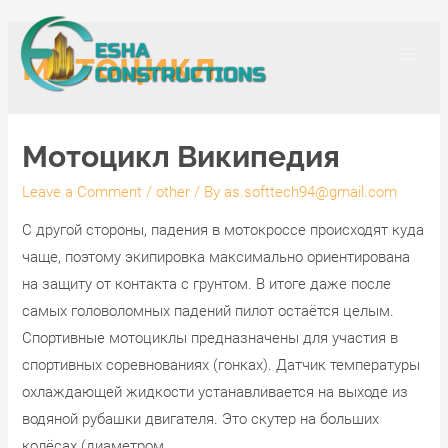
Skip
to
мотоцикл
content
Main
Men
Мотоцикл Википедия
Leave a Comment
/
other
/ By
as.softtech94@gmail.com
С другой стороны, падения в мотокроссе происходят куда
чаще, поэтому экипировка максимально ориентирована
на защиту от контакта с грунтом. В итоге даже после
самых головоломных падений пилот остаётся целым.
Спортивные мотоциклы предназначены для участия в
спортивных соревнованиях (гонках). Датчик температуры
охлаждающей жидкости устанавливается на выходе из
водяной рубашки двигателя. Это скутер на больших
колёсах (диаметром …