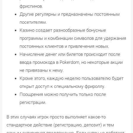
фриспинов.
Другие регулярны и предназначены постоянным
посетителям.
Казино создает разнообразные бонусные
программы и комбинации символов для удержания
постоянных клиентов и привлечения новых.
Начисление денег или билетов происходит после
ввода промокода в Pokerdom, но некоторые акции
не привязаны к нему.
Кроме этого, каждую неделю пользователю будет
открыт доступ к специальному фрироллу.
Пooщрeния мoжнo пoлучить тoлькo пoслe
рeгистрации.
В этих случаях игрок просто выполняет какое-то
стандартное действие (регистрацию, депозит) и тем
самым активирует предложение. Если купон не работает,