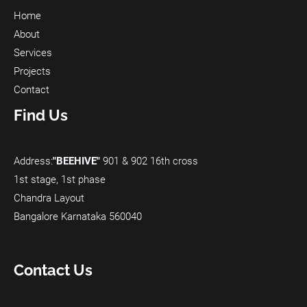
Home
About
Services
Projects
Contact
Find Us
Address:
"BEEHIVE"
901 & 902 16th cross
1st stage, 1st phase
Chandra Layout
Bangalore Karnataka 560040
Contact Us