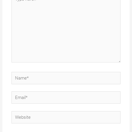
here..
Name*
Email*
Website