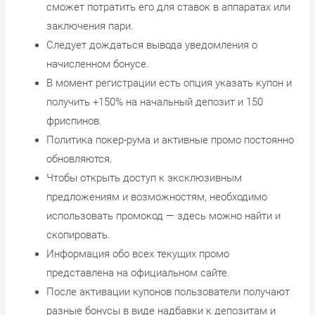
сможет потратить его для ставок в аппаратах или
заключения пари.
Следует дождаться вывода уведомления о
начисленном бонусе.
В момент регистрации есть опция указать купон и
получить +150% на начальный депозит и 150
фриспинов.
Политика покер-рума и активные промо постоянно
обновляются.
Чтобы открыть доступ к эксклюзивным
предложениям и возможностям, необходимо
использовать промокод — здесь можно найти и
скопировать.
Информация обо всех текущих промо
представлена на официальном сайте.
После активации купонов пользователи получают
разные бонусы в виде надбавки к депозитам и