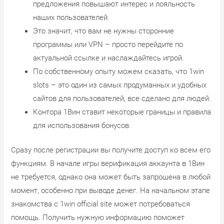
предложения повышают интерес и лояльность
наших пользователей.
Это значит, что вам не нужны сторонние
программы или VPN – просто перейдите по
актуальной ссылке и наслаждайтесь игрой.
По собственному опыту можем сказать, что 1win
slots – это один из самых продуманных и удобных
сайтов для пользователей, все сделано для людей.
Контора 1Ви͏н ставит некоторые границы и правила
для исполь͏зования бонусов.
Сразу после регистрации вы получите доступ ко всем его
функциям. В начале игры верификация аккаунта в 1Вин
не требуется, однако она может быть запрошена в любой
момент, особенно при выводе денег. На начальном этапе
знакомства с 1win official site может потребоваться
помощь. Получить нужную информацию поможет