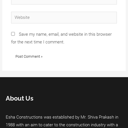
Website
Save my name, email, and website in this browser
for the next time I comment.
About Us
Esha Constructions was established by Mr. Shiva Prakash in
1988 with an aim to cater to the construction industry with a