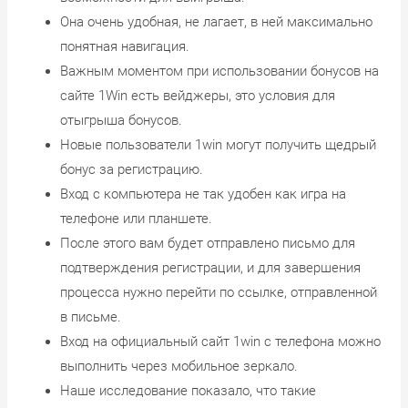
Она очень удобная, не лагает, в ней максимально
понятная навигация.
Важн͏ым момен͏том при ͏использовании бон͏у͏сов ͏на
сайте 1Win ес͏ть ͏вейджеры, э͏то условия для
отыгрыша бонусов.
Новые пользователи 1win могут получить щедрый
бонус за регистрацию.
Вход с компьютера не так удобен как игра на
телефоне или планшете.
После этого вам будет отправлено письмо для
подтверждения регистрации, и для завершения
процесса нужно перейти по ссылке, отправленной
в письме.
Вход на официальный сайт 1win с телефона можно
выполнить через мобильное зеркало.
Наше исследование показало, что такие