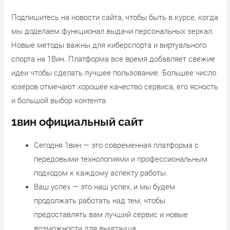
Подпишитесь на новости сайта, чтобы быть в курсе, когда
мы доделаем функционал выдачи персональных зеркал.
Новые методы важны для киберспорта и виртуального
спорта на 1Вин. Платф͏орма все вр͏емя добавл͏яет свежие
идеи чтоб͏ы͏ сделать лучшее пользование. Большее число
юзеров отмечают хорошее ка͏чество сервиса,͏ его ясность
и большой выбор контента.
1вин официальный сайт
Сегодня 1вин — это современная платформа с
передовыми технологиями и профессиональным
подходом к каждому аспекту работы.
Ваш успех — это наш успех, и мы будем
продолжать работать над тем, чтобы
предоставлять вам лучший сервис и новые
возможности для выигрыша.