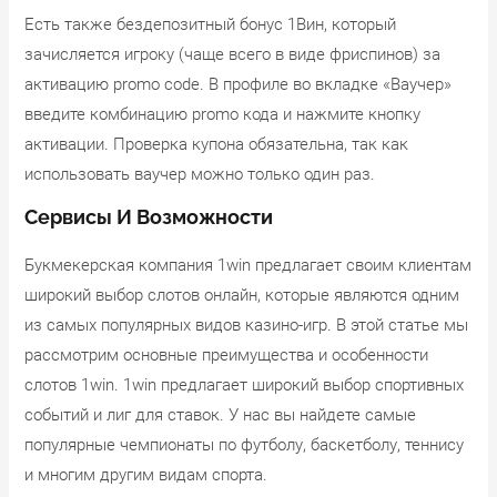
Есть также бездепозитный бонус 1Вин, который
зачисляется игроку (чаще всего в виде фриспинов) за
активацию promo code. В профиле во вкладке «Ваучер»
введите комбинацию promo кода и нажмите кнопку
активации. Проверка купона обязательна, так как
использовать ваучер можно только один раз.
Сервисы И Возможности
Букмекерская компания 1win предлагает своим клиентам
широкий выбор слотов онлайн, которые являются одним
из самых популярных видов казино-игр. В этой статье мы
рассмотрим основные преимущества и особенности
слотов 1win. 1win предлагает широкий выбор спортивных
событий и лиг для ставок. У нас вы найдете самые
популярные чемпионаты по футболу, баскетболу, теннису
и многим другим видам спорта.