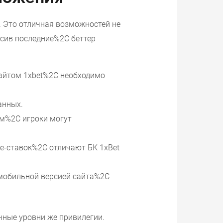
 Это отличная возможностей не
сив последние%2C беттер
айтом 1xbet%2C необходимо
анных.
м%2C игроки могут
e-ставок%2C отличают БК 1xBet
 мобильной версией сайта%2C
чные уровни же привилегии.