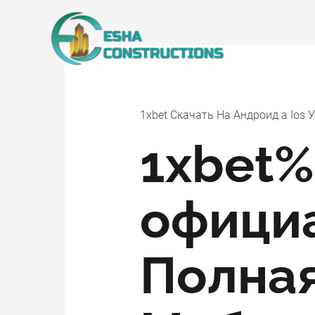
Skip
to
content
1xbet Скачать На Андроид а Ios
1xbet%
офици
Полна