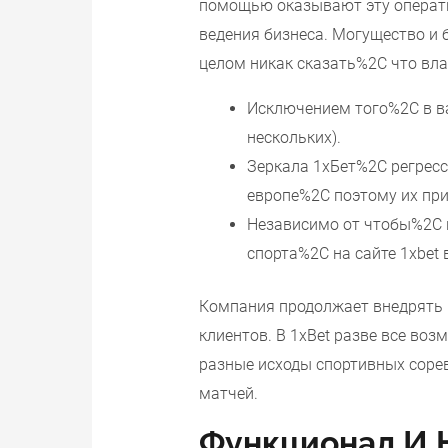
помощью оказывают эту операт
ведения бизнеса. Могущество и
целом никак сказать%2C что вла
Исключением того%2C в в
нескольких).
Зеркала 1хБет%2C регрес
европе%2C поэтому их при
Независимо от чтобы%2C 
спорта%2C на сайте 1xbet 
Компания продолжает внедрять
клиентов. В 1xBet разве все во
разные исходы спортивных соре
матчей.
Функционал И 