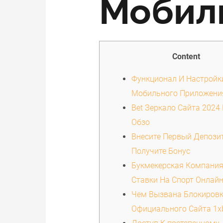
Мобил
Content
Функционал И Настройк
Мобильного Приложени
Bet Зеркало Сайта 2024
Обзо
Внесите Первый Депози
Получите Бонус
Букмекерская Компания 
Ставки На Спорт Онлай
Чем Вызвана Блокиров
Официального Сайта 1x