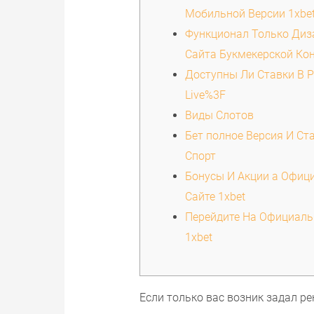
Мобильной Версии 1xbe
Функционал Только Диз
Сайта Букмекерской Ко
Доступны Ли Ставки В 
Live%3F
Виды Слотов
Бет полное Версия И Ст
Спорт
Бонусы И Акции а Офиц
Сайте 1xbet
Перейдите На Официаль
1xbet
Если только вас возник задал р