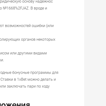
ридическую основу надежнос
о №1668%2FJAZ. В вроде и
ют возможностей ошибки (или
ролирующих органов некоторых
нисом или другими видами
ки.
годные бонусные программы для
 Ставки в 1xBet можно делать и
ли заключать пари по ходу
ложения