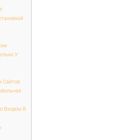
t
становкой
ном
олько У
х Сайтов
обильная
о Входом В
ь