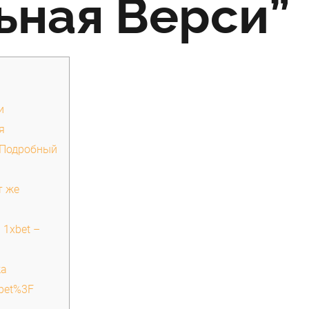
ьная Верси”
и
я
 Подробный
т же
1xbet –
н
ка
bet%3F