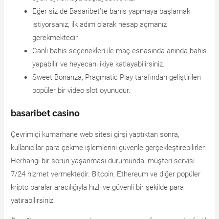
Eğer siz de Basaribet’te bahis yapmaya başlamak
istiyorsanız, ilk adım olarak hesap açmanız
gerekmektedir.
Canlı bahis seçenekleri ile maç esnasında anında bahis
yapabilir ve heyecanı ikiye katlayabilirsiniz.
Sweet Bonanza, Pragmatic Play tarafından geliştirilen
popüler bir video slot oyunudur.
basaribet casino
Çevrimiçi kumarhane web sitesi girşi yaptıktan sonra,
kullanıcılar para çekme işlemlerini güvenle gerçekleştirebilirler.
Herhangi bir sorun yaşanması durumunda, müşteri servisi
7/24 hizmet vermektedir. Bitcoin, Ethereum ve diğer popüler
kripto paralar aracılığıyla hızlı ve güvenli bir şekilde para
yatırabilirsiniz.