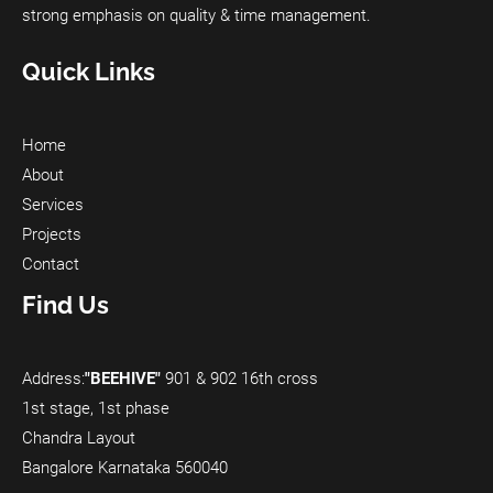
strong emphasis on quality & time management.
Quick Links
Home
About
Services
Projects
Contact
Find Us
Address:
"BEEHIVE"
901 & 902 16th cross
1st stage, 1st phase
Chandra Layout
Bangalore Karnataka 560040