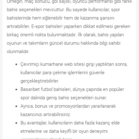
Örneğin, maç sonucu, gol sayısı, oyuncu performansı gibi farklı
bahis seçenekleri mevcuttur. Bu sayede kullanıcılar, spor
bahislerinde hem eğlenebilir hem de kazanma şansını
artırabilirler. E-spor bahisleri yaparken dikkat edilmesi gereken
birkaç önemli nokta bulunmaktadır. İlk olarak, bahis yapılan
oyunun ve takımların güncel durumu hakkında bilgi sahibi
olunmalıdır.
Çevrimiçi kumarhane web sitesi girşi yaptıktan sonra,
kullanıcılar para çekme işlemlerini güvenle
gerçekleştirebilirler.
Basaribet futbol bahisleri, dünya çapında en popüler
spor dalında geniş bahis seçenekleri sunar.
Ayrıca, bonus ve promosyonlardan yararlanarak
kazancınızı artırabilirsiniz.
Bu avantajlar, kullanıcıların daha fazla kazanç elde
etmelerine ve daha keyifli bir oyun deneyimi