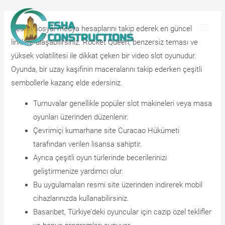
Skip
to
Resmi sosyal medya hesaplarını takip ederek en güncel
content
Main
linklere ulaşabilirsiniz. Rocket Queen, benzersiz teması ve
Men
yüksek volatilitesi ile dikkat çeken bir video slot oyunudur.
Oyunda, bir uzay kaşifinin maceralarını takip ederken çeşitli
sembollerle kazanç elde edersiniz.
Turnuvalar genellikle popüler slot makineleri veya masa
oyunları üzerinden düzenlenir.
Çevrimiçi kumarhane site Curacao Hükümeti
tarafından verilen lisansa sahiptir.
Ayrıca çeşitli oyun türlerinde becerilerinizi
geliştirmenize yardımcı olur.
Bu uygulamaları resmi site üzerinden indirerek mobil
cihazlarınızda kullanabilirsiniz.
Basaribet, Türkiye’deki oyuncular için cazip özel teklifler