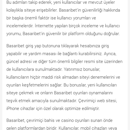
Bu adımları takip ederek, yeni kullanıcılar ve mevcut üyeler
kolaylıkla siteye erişebilirler. Basaribet’in güvenilirliği hakkında
bir başka önemli faktör ise kullanıcı yorumları ve
incelemelerdir. İnternette yapılan birçok inceleme ve kullanıcı
yorumu, Basaribet’in güvenilir bir platform olduğunu doğrular.
Basaribet giriş yap butonuna tıklayarak hesabınıza giriş
yapabilir ve yardım masası ile bağlantı kurabilirsiniz. Ayrıca,
güncel adresi ve diğer tüm önemli bilgiler resmi site üzerinden
de kullanıcılara sunulmaktadır. Yatırımsız bonuslar,
kullanıcıların hiçbir maddi risk almadan siteyi denemelerini ve
oyunları keşfetmelerini sağlar. Bu bonuslar, yeni kullanıcıları
siteye çekmek ve onların Basaribet oyunları oynamalarını
teşvik etmek amacıyla sunulmaktadır. Çevrimiçi web sitesi,
iPhone cihazlar için özel olarak optimize edilmiştir.
Basaribet, çevrimiçi bahis ve casino oyunları sunan önde
gelen platformlardan biridir. Kullanıcılar, mobil cihazları veya