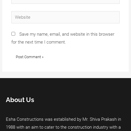
Website
Save my name, email, and website in this browser
for the next time I comment.
About Us
Esha Constructions was established by Mr. Shiva Prakash in
1988 with an aim to cater to the construction industry with a