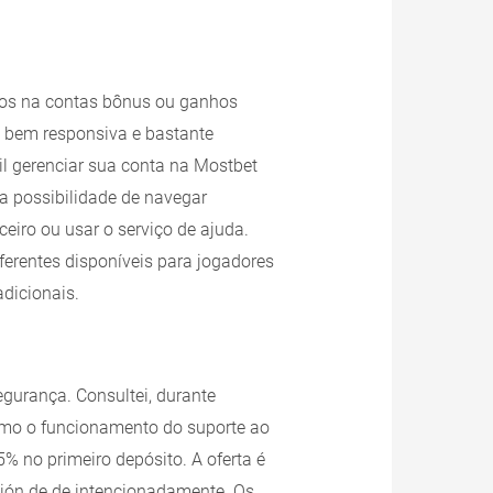
itos na contas bônus ou ganhos
é bem responsiva e bastante
il gerenciar sua conta na Mostbet
 a possibilidade de navegar
ceiro ou usar o serviço de ajuda.
erentes disponíveis para jogadores
dicionais.
egurança. Consultei, durante
omo o funcionamento do suporte ao
5% no primeiro depósito. A oferta é
ción de de intencionadamente. Os