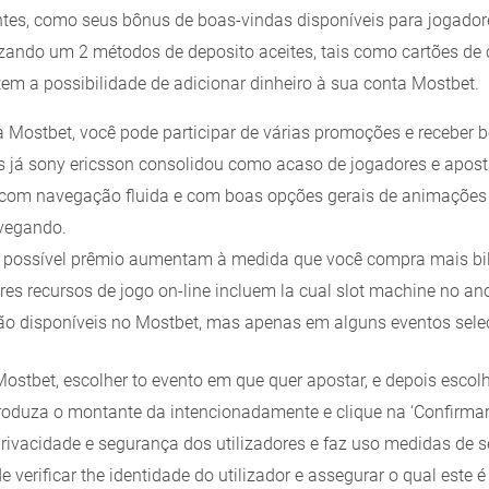
tes, como seus bônus de boas-vindas disponíveis para jogadore
zando um 2 métodos de deposito aceites, tais como cartões de cr
 tem a possibilidade de adicionar dinheiro à sua conta Mostbet.
a Mostbet, você pode participar de várias promoções e receber 
 já sony ericsson consolidou como acaso de jogadores e aposta
 com navegação fluida e com boas opções gerais de animações 
vegando.
possível prêmio aumentam à medida que você compra mais bil
es recursos de jogo on-line incluem la cual slot machine no ano 
ão disponíveis no Mostbet, mas apenas em alguns eventos sele
Mostbet, escolher to evento em que quer apostar, e depois escol
ntroduza o montante da intencionadamente e clique na ‘Confirma
 privacidade e segurança dos utilizadores e faz uso medidas de 
 verificar the identidade do utilizador e assegurar o qual este é 