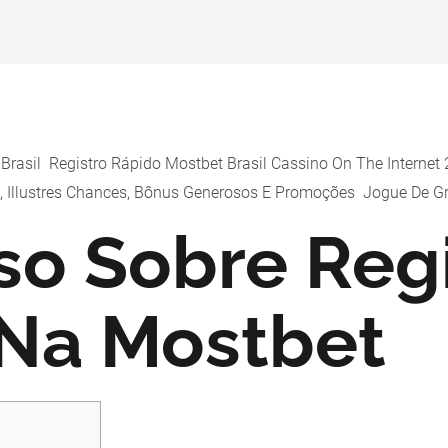
Ho
o Brasil ️ Registro Rápido Mostbet Brasil Cassino On The Internet
, Illustres Chances, Bônus Generosos E Promoções ️ Jogue De G
so Sobre Regi
Na Mostbet