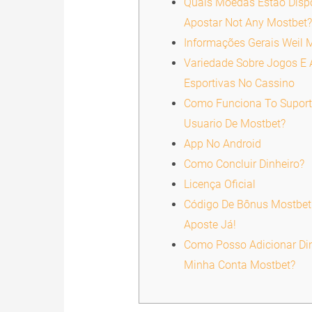
Quais Moedas Estão Dispo
Apostar Not Any Mostbet?
Informações Gerais Weil 
Variedade Sobre Jogos E 
Esportivas No Cassino
Como Funciona To Suport
Usuario De Mostbet?
App No Android
Como Concluir Dinheiro?
Licença Oficial
Código De Bônus Mostbet:
Aposte Já!
Como Posso Adicionar Din
Minha Conta Mostbet?