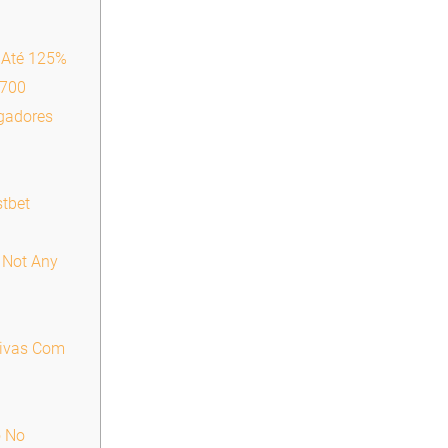
 Até 125%
1700
gadores
tbet
 Not Any
tivas Com
o No