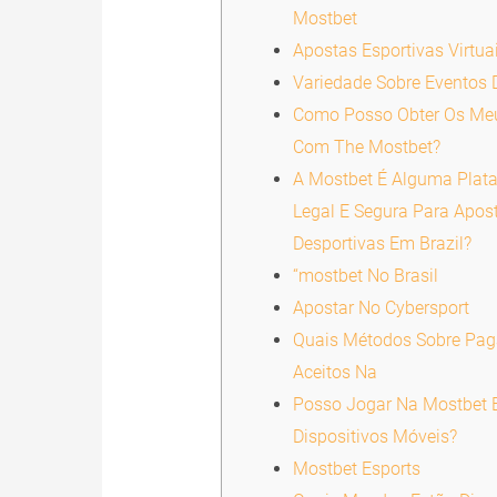
Mostbet
Apostas Esportivas Virtua
Variedade Sobre Eventos 
Como Posso Obter Os Me
Com The Mostbet?
A Mostbet É Alguma Plat
Legal E Segura Para Apos
Desportivas Em Brazil?
“mostbet No Brasil
Apostar No Cybersport
Quais Métodos Sobre Pa
Aceitos Na
Posso Jogar Na Mostbet
Dispositivos Móveis?
Mostbet Esports