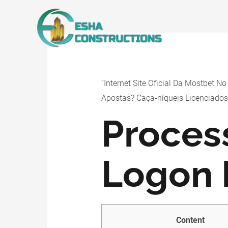
Skip
to
content
“Internet Site Oficial Da Mostbet N
Apostas? Caça-níqueis Licenciados
Proces
Logon 
Content