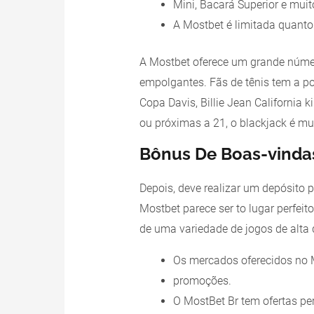
Mini, Bacará Superior e muit
A Mostbet é limitada quanto
A Mostbet oferece um grande númer
empolgantes. Fãs de tênis tem a po
Copa Davis, Billie Jean California
ou próximas a 21, o blackjack é mu
Bônus De Boas-vindas
Depois, deve realizar um depósito 
Mostbet parece ser to lugar perfei
de uma variedade de jogos de alta
Os mercados oferecidos no 
promoções.
O MostBet Br tem ofertas p