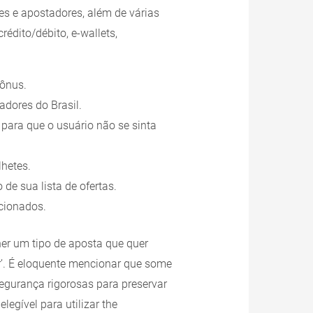
s e apostadores, além de várias
édito/débito, e-wallets,
bônus.
dores do Brasil.
para que o usuário não se sinta
hetes.
de sua lista de ofertas.
cionados.
her um tipo de aposta que quer
r’. É eloquente mencionar que some
segurança rigorosas para preservar
elegível para utilizar the