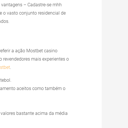
as vantagens – Cadastre-se mhh
 o vasto conjunto residencial de
ados.
eferir a ação Mostbet casino
do revendedores mais experientes o
stbet
.
tebol.
pagamento aceitos como também o
 valores bastante acima da média